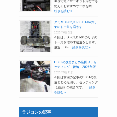
重視で更にサーキット走行でも
使えるおすすめサーボを紹 …
続きを読む »
タミヤDT-02,DT-03,DT-04のリ
ヤのトー角を増やす
2026年6月8日
今回は、DT-03,DT-04のリヤの
トー角を増やす改造をします。
最近、DT- …
続きを読む »
DB01の改造まとめ足回り、セ
ッティング（後編）2026年版
2026年5月11日
今回は前回の記事のDB01の改
造まとめ足回り、セッティング
（全編）の続きです。 …
続き
を読む »
ラジコンの記事