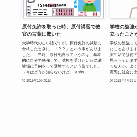
原付免許を取った時、原付講習で教
学校の勉強
官の言葉に驚いた
立ったこと
大学時代の古い話ですが、原付免許の試験に
学校の勉強っ
合格したときに、「？？」という事がありま
たことあります
した。 当時、原付免許っていうのは、基本
実生活では何
的に自分で勉強して、試験を受けたい時に試
思っちゃいま
験場に予約をして受験するという形でした。
ろなんか、よ
（今はどうか知らないけど） &nbs...
実際に社会に出
2019年10月31日
2022年4月18日