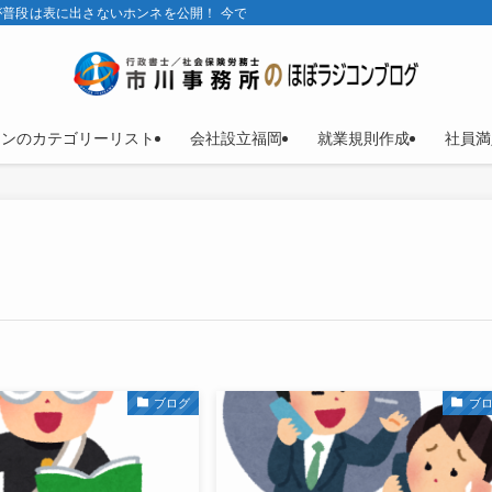
普段は表に出さないホンネを公開！ 今では、ほとんどラジコンブログ。
コンのカテゴリーリスト
会社設立福岡
就業規則作成
社員満
ブログ
ブ