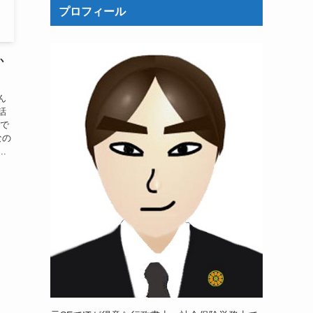
プロフィール
か
ん
話
所で
なの
.