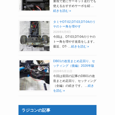
重視で更にサーキット走行でも
使えるおすすめサーボを紹 …
続きを読む »
タミヤDT-02,DT-03,DT-04のリ
ヤのトー角を増やす
2026年6月8日
今回は、DT-03,DT-04のリヤの
トー角を増やす改造をします。
最近、DT- …
続きを読む »
DB01の改造まとめ足回り、セ
ッティング（後編）2026年版
2026年5月11日
今回は前回の記事のDB01の改
造まとめ足回り、セッティング
（全編）の続きです。 …
続き
を読む »
ラジコンの記事