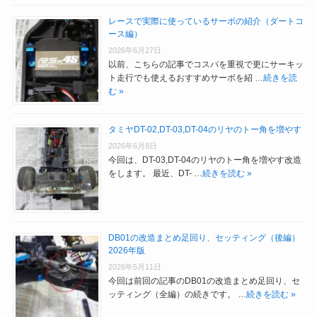
レースで実際に使っているサーボの紹介（ダートコ
ース編）
2026年6月27日
以前、こちらの記事でコスパを重視で更にサーキッ
ト走行でも使えるおすすめサーボを紹 …
続きを読
む »
タミヤDT-02,DT-03,DT-04のリヤのトー角を増やす
2026年6月8日
今回は、DT-03,DT-04のリヤのトー角を増やす改造
をします。 最近、DT- …
続きを読む »
DB01の改造まとめ足回り、セッティング（後編）
2026年版
2026年5月11日
今回は前回の記事のDB01の改造まとめ足回り、セ
ッティング（全編）の続きです。 …
続きを読む »