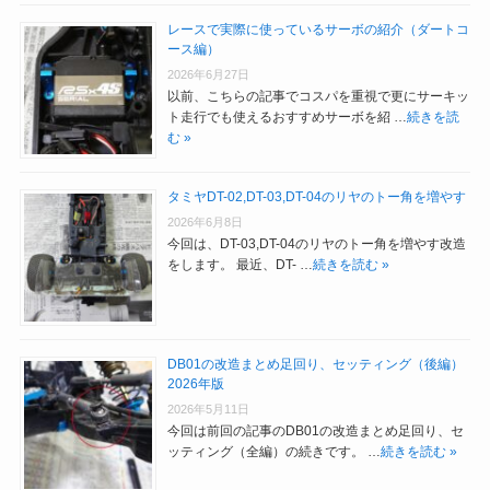
レースで実際に使っているサーボの紹介（ダートコ
ース編）
2026年6月27日
以前、こちらの記事でコスパを重視で更にサーキッ
ト走行でも使えるおすすめサーボを紹 …
続きを読
む »
タミヤDT-02,DT-03,DT-04のリヤのトー角を増やす
2026年6月8日
今回は、DT-03,DT-04のリヤのトー角を増やす改造
をします。 最近、DT- …
続きを読む »
DB01の改造まとめ足回り、セッティング（後編）
2026年版
2026年5月11日
今回は前回の記事のDB01の改造まとめ足回り、セ
ッティング（全編）の続きです。 …
続きを読む »