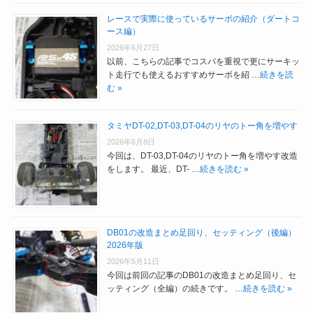
レースで実際に使っているサーボの紹介（ダートコ
ース編）
2026年6月27日
以前、こちらの記事でコスパを重視で更にサーキッ
ト走行でも使えるおすすめサーボを紹 …
続きを読
む »
タミヤDT-02,DT-03,DT-04のリヤのトー角を増やす
2026年6月8日
今回は、DT-03,DT-04のリヤのトー角を増やす改造
をします。 最近、DT- …
続きを読む »
DB01の改造まとめ足回り、セッティング（後編）
2026年版
2026年5月11日
今回は前回の記事のDB01の改造まとめ足回り、セ
ッティング（全編）の続きです。 …
続きを読む »