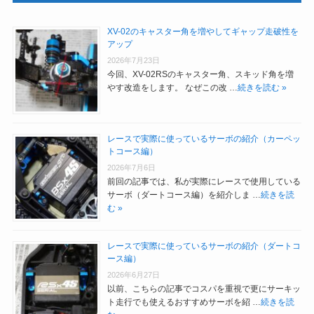
XV-02のキャスター角を増やしてギャップ走破性を
アップ
2026年7月23日
今回、XV-02RSのキャスター角、スキッド角を増
やす改造をします。 なぜこの改 …
続きを読む »
レースで実際に使っているサーボの紹介（カーペッ
トコース編）
2026年7月6日
前回の記事では、私が実際にレースで使用している
サーボ（ダートコース編）を紹介しま …
続きを読
む »
レースで実際に使っているサーボの紹介（ダートコ
ース編）
2026年6月27日
以前、こちらの記事でコスパを重視で更にサーキッ
ト走行でも使えるおすすめサーボを紹 …
続きを読