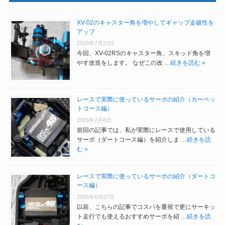
XV-02のキャスター角を増やしてギャップ走破性を
アップ
2026年7月23日
今回、XV-02RSのキャスター角、スキッド角を増
やす改造をします。 なぜこの改 …
続きを読む »
レースで実際に使っているサーボの紹介（カーペッ
トコース編）
2026年7月6日
前回の記事では、私が実際にレースで使用している
サーボ（ダートコース編）を紹介しま …
続きを読
む »
レースで実際に使っているサーボの紹介（ダートコ
ース編）
2026年6月27日
以前、こちらの記事でコスパを重視で更にサーキッ
ト走行でも使えるおすすめサーボを紹 …
続きを読