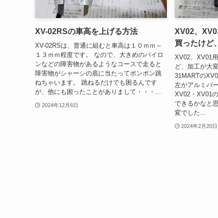
XV-02RSの車高を上げる方法
XV02、X
買ったけど
XV-02RSは、普通に組むと車高は１０ｍｍ～
１３ｍｍ程度です。 なので、大きめのパイロ
XV02、XV
ンなどの障害物があるようなコースで走ると
ど、加工が大変
障害物がシャーシの底に当たってポンポン跳
31MARTのX
ねちゃいます。 跳ねるだけでも困るんです
左がアルミパー
が、他にも困ったことがありまして・・・...
XV02・XV
できるかなと
2024年12月6日
変でした...
2024年2月20日