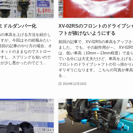
Sのミドルダンパー化
XV-02RSのフロントのドライブシ
フトが抜けないようにする
2RSの車高を上げる方法を紹介し
ますが、今回はその続報みたい
前回の記事で、XV-02RSの車高をアップさ
前回の記事のやり方の場合、オ
ました。 でも、その副作用が～。 XV-02R
はキットのままなのでストロー
は、低い車高（10mm～13mm程度）で走
ですし、スプリングも短いので
ている分には大丈夫だけど、車高を上げる
が少し悪かったのでどう...
フロントのドライブシャフトの引っ掛かり
ギリギリになります。 こちらの写真が車
を...
2024年12月16日