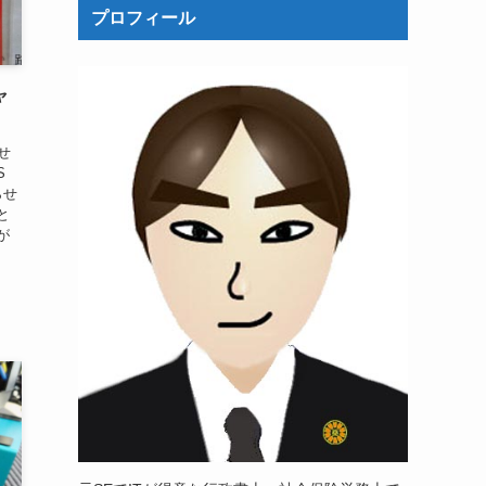
プロフィール
ャ
せ
S
らせ
と
が
高