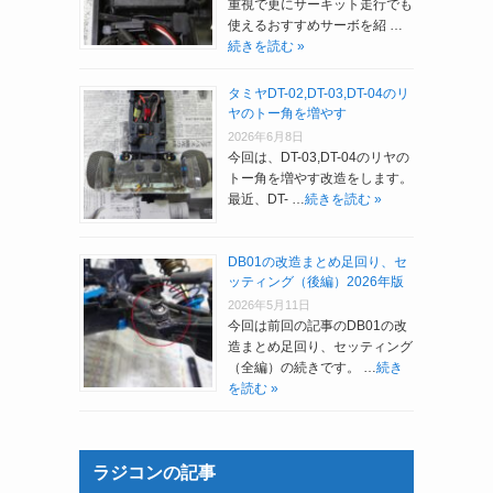
重視で更にサーキット走行でも
使えるおすすめサーボを紹 …
続きを読む »
タミヤDT-02,DT-03,DT-04のリ
ヤのトー角を増やす
2026年6月8日
今回は、DT-03,DT-04のリヤの
トー角を増やす改造をします。
最近、DT- …
続きを読む »
DB01の改造まとめ足回り、セ
ッティング（後編）2026年版
2026年5月11日
今回は前回の記事のDB01の改
造まとめ足回り、セッティング
（全編）の続きです。 …
続き
を読む »
ラジコンの記事