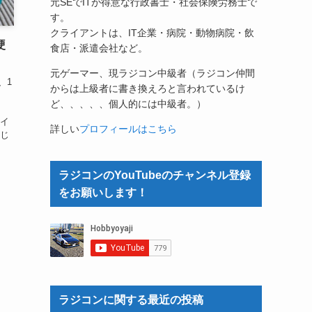
元SEでITが得意な行政書士・社会保険労務士で
す。
クライアントは、IT企業・病院・動物病院・飲
硬
食店・派遣会社など。
元ゲーマー、現ラジコン中級者（ラジコン仲間
、1
からは上級者に書き換えろと言われているけ
れ
ど、、、、、個人的には中級者。）
オイ
詳しい
プロフィールはこちら
けじ
ラジコンのYouTubeのチャンネル登録
をお願いします！
ラジコンに関する最近の投稿