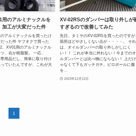
V01用のアルミナックルを
XV-02RSのダンパーは取り外しが
、加工が大変だった件
すぎるので改善してみた
01用のアルミナックルを買ったけ
先日、タミヤのXV-02RSを買ったのですが
だった件 ヤフオクで買った
箇所ほどやさしくない点が・・・・。 そ
V02、XV01用のアルミナックル
は、オイルダンパーの取り外しがしにく
ツ、右が樹脂製。 一応、
い！！ これが本当に外れない！今までの
01の専用品だし、簡単に取り付け
ルダンパーとは比べ物にならない！ 上だ
思っていたんですが、これが大
ゃなくて下もガッチガチ。ピロボールに傷
を...
2023年12月12日
1