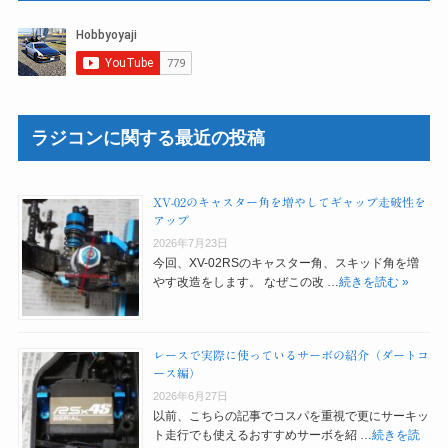
ラジコンに関する最近の投稿
XV-02のキャスター角を増やしてギャップ走破性を
アップ
2026年7月23日
今回、XV-02RSのキャスター角、スキッド角を増
やす改造をします。 なぜこの改 …
続きを読む »
レースで実際に使っているサーボの紹介（ダートコ
ース編）
2026年6月27日
以前、こちらの記事でコスパを重視で更にサーキッ
ト走行でも使えるおすすめサーボを紹 …
続きを読