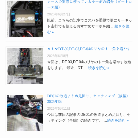
レースで実際に使っているサーボの紹介（ダートコ
ース編）
2026年6月27日
以前、こちらの記事でコスパを重視で更にサーキッ
ト走行でも使えるおすすめサーボを紹 …
続きを読
む »
タミヤDT-02,DT-03,DT-04のリヤのトー角を増やす
2026年6月8日
今回は、DT-03,DT-04のリヤのトー角を増やす改造
をします。 最近、DT- …
続きを読む »
DB01の改造まとめ足回り、セッティング（後編）
2026年版
2026年5月11日
今回は前回の記事のDB01の改造まとめ足回り、セ
ッティング（全編）の続きです。 …
続きを読む »