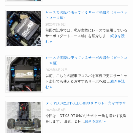
レースで実際に使っているサーボの紹介（カーペッ
トコース編）
2026年7月6日
前回の記事では、私が実際にレースで使用している
サーボ（ダートコース編）を紹介しま …
続きを読
む »
レースで実際に使っているサーボの紹介（ダートコ
ース編）
2026年6月27日
以前、こちらの記事でコスパを重視で更にサーキッ
ト走行でも使えるおすすめサーボを紹 …
続きを読
む »
タミヤDT-02,DT-03,DT-04のリヤのトー角を増やす
2026年6月8日
今回は、DT-03,DT-04のリヤのトー角を増やす改造
をします。 最近、DT- …
続きを読む »