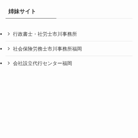
姉妹サイト
行政書士・社労士市川事務所
社会保険労務士市川事務所福岡
会社設立代行センター福岡
労働者派遣事業許可支援センタ ー福岡
検索
記事のトップへ
古物商許可支援センター福岡
産業廃棄物収集運搬業の許可 申請代行福岡
IT企業・就業規則作成.com
会社が良くなる就業規則