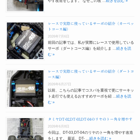
やす改造をします。 なぜこの改 …
続きを読む »
レースで実際に使っているサーボの紹介（カーペッ
トコース編）
2026年7月6日
前回の記事では、私が実際にレースで使用している
サーボ（ダートコース編）を紹介しま …
続きを読
む »
レースで実際に使っているサーボの紹介（ダートコ
ース編）
2026年6月27日
以前、こちらの記事でコスパを重視で更にサーキッ
ト走行でも使えるおすすめサーボを紹 …
続きを読
む »
タミヤDT-02,DT-03,DT-04のリヤのトー角を増やす
2026年6月8日
今回は、DT-03,DT-04のリヤのトー角を増やす改造
をします。 最近、DT- …
続きを読む »