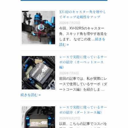
XV-02のキャスター角を増やし
てギャップ走破性をアップ
2026年7月23日
今回、XV-02RSのキャスター
角、スキッド角を増やす改造を
します。 なぜこの改 …
続きを
読む »
レースで実際に使っているサー
ボの紹介（カーペットコース
編）
2026年7月6日
前回の記事では、私が実際にレ
ースで使用しているサーボ（ダ
ートコース編）を紹介しま …
続きを読む »
レースで実際に使っているサー
ボの紹介（ダートコース編）
2026年6月27日
以前、こちらの記事でコスパを