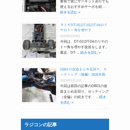
重視で更にサーキット走行でも
使えるおすすめサーボを紹 …
続きを読む »
タミヤDT-02,DT-03,DT-04のリ
ヤのトー角を増やす
2026年6月8日
今回は、DT-03,DT-04のリヤの
トー角を増やす改造をします。
最近、DT- …
続きを読む »
DB01の改造まとめ足回り、セ
ッティング（後編）2026年版
2026年5月11日
今回は前回の記事のDB01の改
造まとめ足回り、セッティング
（全編）の続きです。 …
続き
を読む »
ラジコンの記事