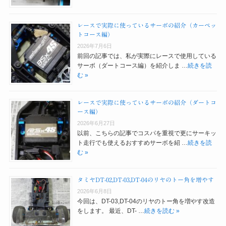
レースで実際に使っているサーボの紹介（カーペッ
トコース編）
2026年7月6日
前回の記事では、私が実際にレースで使用している
サーボ（ダートコース編）を紹介しま …
続きを読
む »
レースで実際に使っているサーボの紹介（ダートコ
ース編）
2026年6月27日
以前、こちらの記事でコスパを重視で更にサーキッ
ト走行でも使えるおすすめサーボを紹 …
続きを読
む »
タミヤDT-02,DT-03,DT-04のリヤのトー角を増やす
2026年6月8日
今回は、DT-03,DT-04のリヤのトー角を増やす改造
をします。 最近、DT- …
続きを読む »