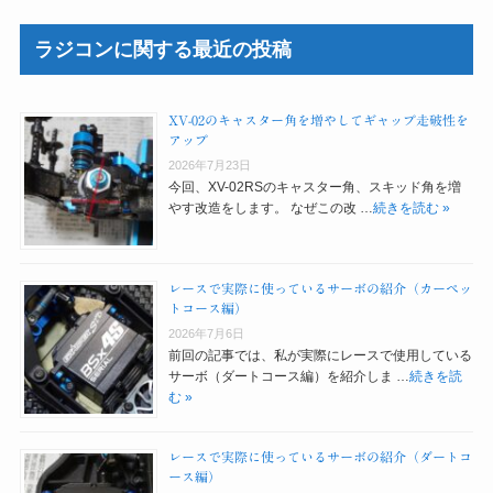
ラジコンに関する最近の投稿
XV-02のキャスター角を増やしてギャップ走破性を
アップ
2026年7月23日
今回、XV-02RSのキャスター角、スキッド角を増
やす改造をします。 なぜこの改 …
続きを読む »
レースで実際に使っているサーボの紹介（カーペッ
トコース編）
2026年7月6日
前回の記事では、私が実際にレースで使用している
サーボ（ダートコース編）を紹介しま …
続きを読
む »
レースで実際に使っているサーボの紹介（ダートコ
ース編）