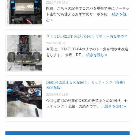
2026年6月27日
以前、こちらの記事でコスパを重視で更にサーキッ
ト走行でも使えるおすすめサーボを紹 …
続きを読
む »
タミヤDT-02,DT-03,DT-04のリヤのトー角を増やす
2026年6月8日
今回は、DT-03,DT-04のリヤのトー角を増やす改造
をします。 最近、DT- …
続きを読む »
DB01の改造まとめ足回り、セッティング（後編）
2026年版
2026年5月11日
今回は前回の記事のDB01の改造まとめ足回り、セ
ッティング（全編）の続きです。 …
続きを読む »