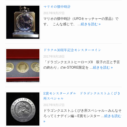
マリオの懐中時計
2017年9月27日
マリオの懐中時計（UFOキャッチャーの景品）で
す。 こんな感じで、 …
続きを読む »
ドラクエ30周年記念モンスターコイン
2017年9月18日
「ドラゴンクエストヒーローズII 双子の王と予言
の終わり」のe-STORE限定を …
続きを読む »
E賞モンスターメダル ドラゴンクエストふくびき
所スペシャル
2017年9月17日
ドラゴンクエストふくびき所スペシャル～みんなそ
ろってミナデイン編～E賞モンスター …
続きを読む
»