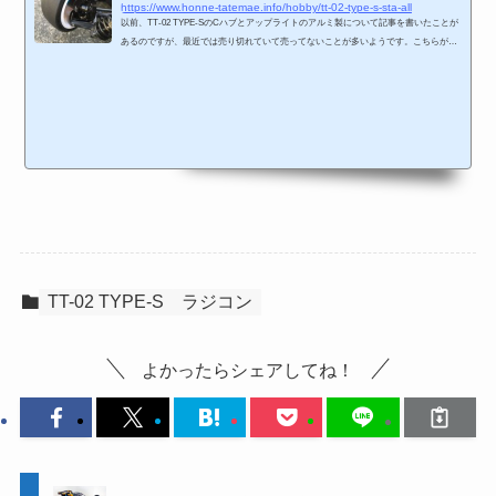
https://www.honne-tatemae.info/hobby/tt-02-type-s-sta-all
以前、TT-02 TYPE-SのCハブとアップライトのアルミ製について記事を書いたことが
あるのですが、最近では売り切れていて売ってないことが多いようです。こちらが以
前書いた記事です。さすが、スクエア製のアルミパーツ！2年半も使って、その間に何
度もクラッシュしたのですが全く問題ありません。（その代り、サスアームが1年に1
回ぐらい折れてます。）Cハブは今でも買えるのですが、かなりおすすめだったスク
エアのアルミアップライトは製造中止してるのか、全く市場に出てきません。標準の
プラスチック製は、クラッシュするとすぐに折...
TT-02 TYPE-S
ラジコン
よかったらシェアしてね！