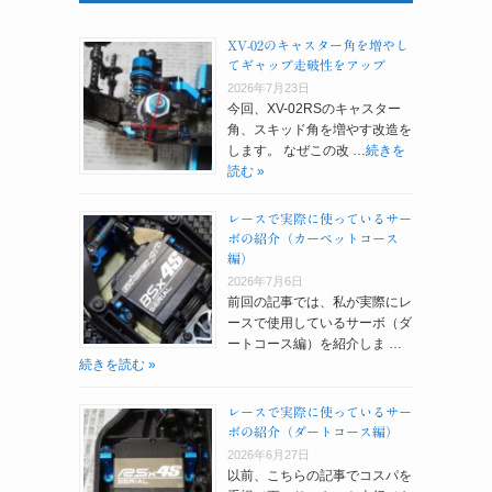
XV-02のキャスター角を増やし
てギャップ走破性をアップ
2026年7月23日
今回、XV-02RSのキャスター
角、スキッド角を増やす改造を
します。 なぜこの改 …
続きを
読む »
レースで実際に使っているサー
ボの紹介（カーペットコース
編）
2026年7月6日
前回の記事では、私が実際にレ
ースで使用しているサーボ（ダ
ートコース編）を紹介しま …
続きを読む »
レースで実際に使っているサー
ボの紹介（ダートコース編）
2026年6月27日
以前、こちらの記事でコスパを