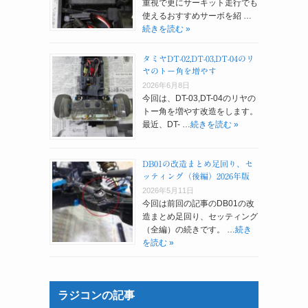
重視で更にサーキット走行でも
使えるおすすめサーボを紹 …
続きを読む »
タミヤDT-02,DT-03,DT-04のリ
ヤのトー角を増やす
2026年6月8日
今回は、DT-03,DT-04のリヤの
トー角を増やす改造をします。
最近、DT- …
続きを読む »
DB01の改造まとめ足回り、セ
ッティング（後編）2026年版
2026年5月11日
今回は前回の記事のDB01の改
造まとめ足回り、セッティング
（全編）の続きです。 …
続き
を読む »
ラジコンの記事