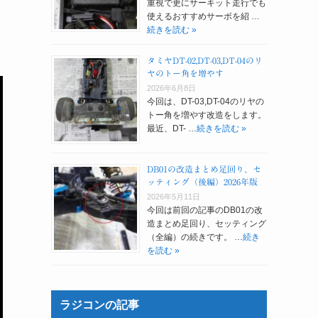
重視で更にサーキット走行でも
使えるおすすめサーボを紹 …
続きを読む »
タミヤDT-02,DT-03,DT-04のリ
ヤのトー角を増やす
2026年6月8日
今回は、DT-03,DT-04のリヤの
トー角を増やす改造をします。
最近、DT- …
続きを読む »
DB01の改造まとめ足回り、セ
ッティング（後編）2026年版
2026年5月11日
今回は前回の記事のDB01の改
造まとめ足回り、セッティング
（全編）の続きです。 …
続き
を読む »
ラジコンの記事