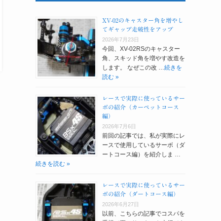
XV-02のキャスター角を増やし
てギャップ走破性をアップ
2026年7月23日
今回、XV-02RSのキャスター
角、スキッド角を増やす改造を
します。 なぜこの改 …
続きを
読む »
レースで実際に使っているサー
ボの紹介（カーペットコース
編）
2026年7月6日
前回の記事では、私が実際にレ
ースで使用しているサーボ（ダ
ートコース編）を紹介しま …
続きを読む »
レースで実際に使っているサー
ボの紹介（ダートコース編）
2026年6月27日
以前、こちらの記事でコスパを