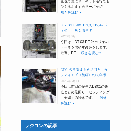
重視で更にサーキット走行でも
使えるおすすめサーボを紹 …
続きを読む »
タミヤDT-02,DT-03,DT-04のリ
ヤのトー角を増やす
2026年6月8日
今回は、DT-03,DT-04のリヤの
トー角を増やす改造をします。
最近、DT- …
続きを読む »
DB01の改造まとめ足回り、セ
ッティング（後編）2026年版
2026年5月11日
今回は前回の記事のDB01の改
造まとめ足回り、セッティング
（全編）の続きです。 …
続き
を読む »
ラジコンの記事