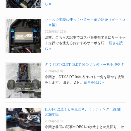
む »
レースで実際に使っているサーボの紹介（ダートコ
ース編）
2026年6月27日
以前、こちらの記事でコスパを重視で更にサーキッ
ト走行でも使えるおすすめサーボを紹 …
続きを読
む »
タミヤDT-02,DT-03,DT-04のリヤのトー角を増やす
2026年6月8日
今回は、DT-03,DT-04のリヤのトー角を増やす改造
をします。 最近、DT- …
続きを読む »
DB01の改造まとめ足回り、セッティング（後編）
2026年版
2026年5月11日
今回は前回の記事のDB01の改造まとめ足回り、セ