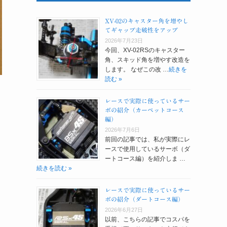
XV-02のキャスター角を増やし
てギャップ走破性をアップ
2026年7月23日
今回、XV-02RSのキャスター
角、スキッド角を増やす改造を
します。 なぜこの改 …
続きを
読む »
レースで実際に使っているサー
ボの紹介（カーペットコース
編）
2026年7月6日
前回の記事では、私が実際にレ
ースで使用しているサーボ（ダ
ートコース編）を紹介しま …
続きを読む »
レースで実際に使っているサー
ボの紹介（ダートコース編）
2026年6月27日
以前、こちらの記事でコスパを