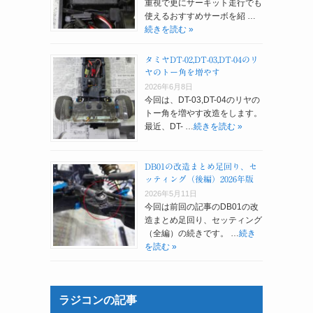
重視で更にサーキット走行でも
使えるおすすめサーボを紹 …
続きを読む »
タミヤDT-02,DT-03,DT-04のリ
ヤのトー角を増やす
2026年6月8日
今回は、DT-03,DT-04のリヤの
トー角を増やす改造をします。
最近、DT- …
続きを読む »
DB01の改造まとめ足回り、セ
ッティング（後編）2026年版
2026年5月11日
今回は前回の記事のDB01の改
造まとめ足回り、セッティング
（全編）の続きです。 …
続き
を読む »
ラジコンの記事